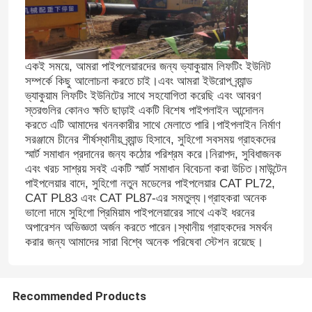
একই সময়ে, আমরা পাইপলেয়ারদের জন্য ভ্যাকুয়াম লিফটিং ইউনিট
সম্পর্কে কিছু আলোচনা করতে চাই।এবং আমরা ইউরোপ ব্র্যান্ড
ভ্যাকুয়াম লিফটিং ইউনিটের সাথে সহযোগিতা করেছি এবং আবরণ
স্তরগুলির কোনও ক্ষতি ছাড়াই একটি বিশেষ পাইপলাইন আন্দোলন
করতে এটি আমাদের খননকারীর সাথে মেলাতে পারি।পাইপলাইন নির্মাণ
সরঞ্জামে চীনের শীর্ষস্থানীয় ব্র্যান্ড হিসাবে, সুহিগো সবসময় গ্রাহকদের
স্মার্ট সমাধান প্রদানের জন্য কঠোর পরিশ্রম করে।নিরাপদ, সুবিধাজনক
এবং খরচ সাশ্রয় সবই একটি স্মার্ট সমাধান বিবেচনা করা উচিত।মাউন্টেন
পাইপলেয়ার বাদে, সুহিগো নতুন মডেলের পাইপলেয়ার CAT PL72,
CAT PL83 এবং CAT PL87-এর সমতুল্য।গ্রাহকরা অনেক
ভালো দামে সুহিগো প্রিমিয়াম পাইপলেয়ারের সাথে একই ধরনের
অপারেশন অভিজ্ঞতা অর্জন করতে পারেন।স্থানীয় গ্রাহকদের সমর্থন
করার জন্য আমাদের সারা বিশ্বে অনেক পরিষেবা স্টেশন রয়েছে।
Recommended Products