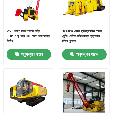
আমাদের সম্পর্কে
কারখানা ভ্রমণ
25T পাইপ স্তর তারের দড়ি
160Kw কোল্ড হাইড্রোলিক পাইপ
Luffing তেল এবং গ্যাস পাইপলাইন
বেন্ডিং মেশিন পাইপলাইন ম্যান্ড্রেল
নির্মাণ
টিউব বেন্ডার
মান নিয়ন্ত্রণ
অনুসন্ধান পাঠান
অনুসন্ধান পাঠান
যোগাযোগ করুন
উদ্ধৃতির জন্য আবেদন
পাইপলাইন মেশিন
পাইপলাইন স্তর