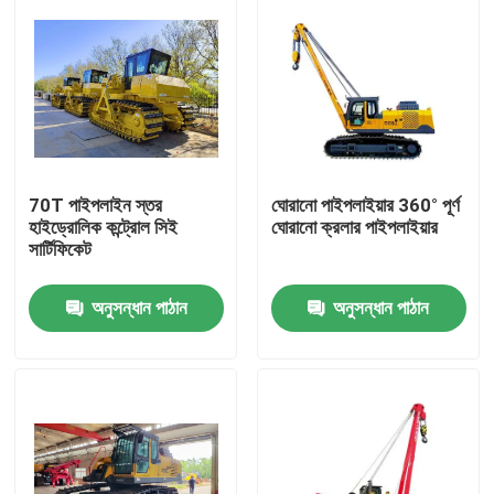
70T পাইপলাইন স্তর
ঘোরানো পাইপলাইয়ার 360° পূর্ণ
হাইড্রোলিক কন্ট্রোল সিই
ঘোরানো ক্রলার পাইপলাইয়ার
সার্টিফিকেট
অনুসন্ধান পাঠান
অনুসন্ধান পাঠান
বাড়ি
পণ্য
ভিডিও