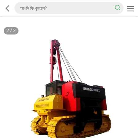
2
/
3