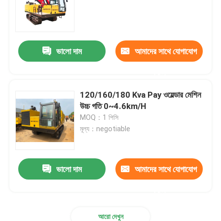
পে ওয়েল্ডার
ভালো দাম
আমাদের সাথে যোগাযোগ
ম্যান্ড্রেল পাইপ নমন মেশিন
করুন
ক্রলার ক্যারিয়ার
120/160/180 Kva Pay ওয়েল্ডার মেশিন
উচ্চ গতি 0~4.6km/H
MOQ：1 পিসি
ট্র্যাক করা লোডার
মূল্য：negotiable
আগর বোরিং মেশিন
ভালো দাম
আমাদের সাথে যোগাযোগ
পাইপ হ্যান্ডলিং সরঞ্জাম
করুন
পাইপ গরম করার মেশিন
আরো দেখুন