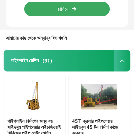
আমাদের সম্পর্কে
কারখানা ভ্রমণ
আমাদের কাছ থেকে অন্যান্য বিভাগগুলি
মান নিয়ন্ত্রণ
পাইপলাইন মেশিন
(31)
যোগাযোগ করুন
উদ্ধৃতির জন্য আবেদন
পাইপলাইন মেশিন
পাইপলাইন নির্মাণের জন্য বড়
45T ক্রলার পাইপলেয়ার
সাইডবুম পাইপলেয়ার এইচজিওয়াই
সাইডবুম 45 টন নির্মাণ কাজে
পাইপলাইন স্তর
সিরিজের পাইপ লেইং মেশিন
ব্যবহার